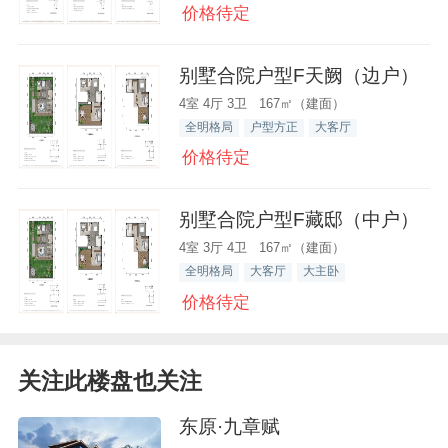
价格待定
别墅合院户型F天阙（边户）
4室 4厅 3卫 167㎡（建面）
全明格局
户型方正
大客厅
价格待定
别墅合院户型F藏邸（中户）
4室 3厅 4卫 167㎡（建面）
全明格局
大客厅
大主卧
价格待定
关注此楼盘也关注
东原·九章赋