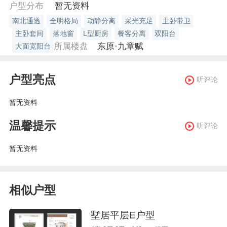
户型分布
暂无资料
南北通透
全明格局
动静分离
采光充足
主卧带卫
主卧套间
落地窗
L型厨房
餐客分离
双阳台
所属楼盘
东原·九章赋
大面宽阳台
户型亮点
听评论
暂无资料
温馨提示
听评论
暂无资料
相似户型
墅居平层E户型