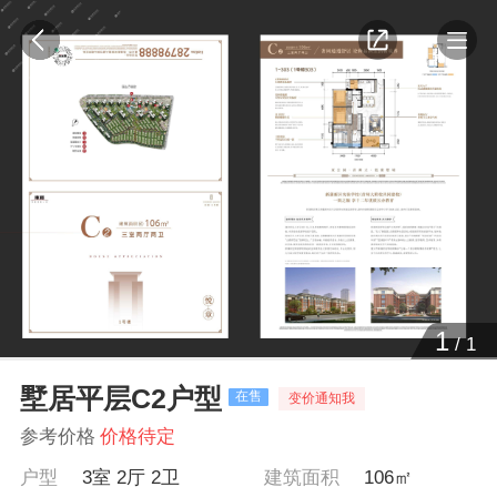
1
/
1
墅居平层C2户型
在售
变价通知我
参考价格
价格待定
户型
3室 2厅 2卫
建筑面积
106㎡