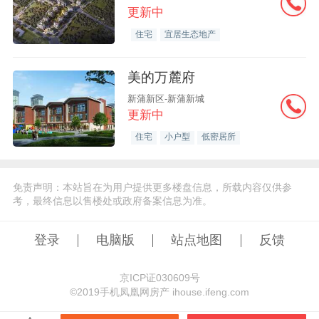
更新中
住宅
宜居生态地产
美的万麓府
新蒲新区-新蒲新城
更新中
住宅
小户型
低密居所
免责声明：本站旨在为用户提供更多楼盘信息，所载内容仅供参
考，最终信息以售楼处或政府备案信息为准。
登录
电脑版
站点地图
反馈
京ICP证030609号
©️2019手机凤凰网房产 ihouse.ifeng.com