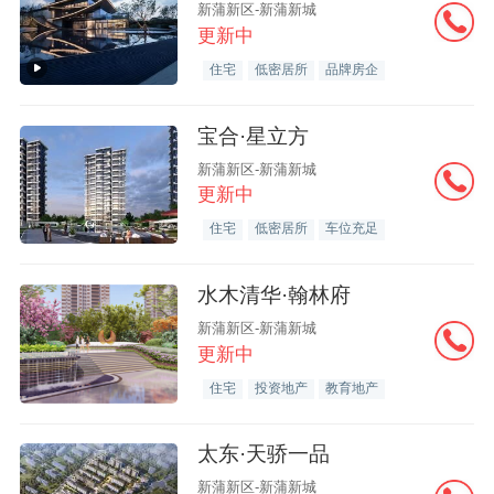
新蒲新区-新蒲新城
更新中
住宅
低密居所
品牌房企
宝合·星立方
新蒲新区-新蒲新城
更新中
住宅
低密居所
车位充足
水木清华·翰林府
新蒲新区-新蒲新城
更新中
住宅
投资地产
教育地产
太东·天骄一品
新蒲新区-新蒲新城