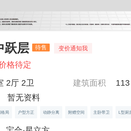
中跃层
待售
变价通知我
价格待定
室 2厅 2卫
建筑面积
11
暂无资料
明格局
户型方正
动静分离
附赠空间
主卧带卫
L型厨
宝合·星立方