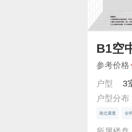
B1空
参考价格
户型
3
户型分布
南北通透
全
所属楼盘