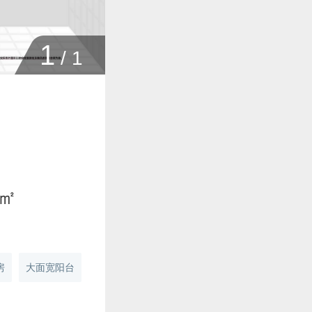
1
/
1
3㎡
房
大面宽阳台